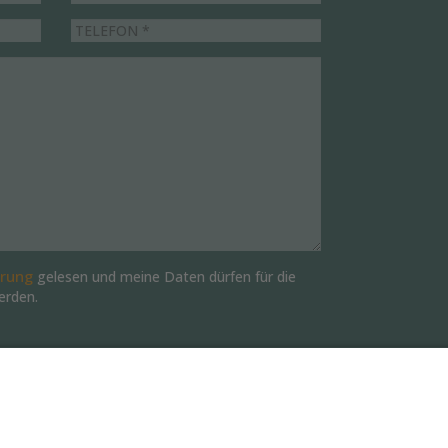
ärung
gelesen und meine Daten dürfen für die
erden.
igung jederzeit für die Zukunft per E-Mail an
.de
widerrufen.
SENDEN