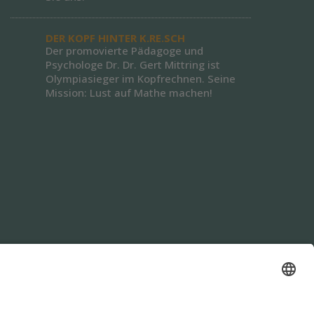
DER KOPF HINTER K.RE.SCH
Der promovierte Pädagoge und
Psychologe Dr. Dr. Gert Mittring ist
Olympiasieger im Kopfrechnen. Seine
Mission: Lust auf Mathe machen!